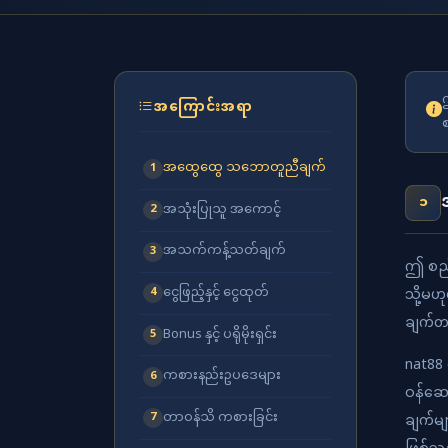
အကြောင်းအရာ
အထွေထွေ သဘောတူညီချက်
1
၁
အသုံးပြုသူ အကောင့်
2
အသက်ကန့်သတ်ချက်
3
ဤ စည်
ငွေဖြည့်နှင့် ငွေထုတ်
သို့မဟ
4
ချက်တစ
Bonus နှင့် ပရိုမိုးရှင်း
5
nat88 
ကစားနည်းဥပဒေများ
6
ဝန်ဆော
တာဝန်သိ ကစားခြင်း
7
ချက်မျ