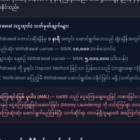
နိုင်သည်။
rawal (ငွေထုတ်) သတ်မှတ်ချက်များ
hdrawal တောင်းဆိုချိန်မှ
၁ နာရီ
အတွင်း ဆောင်ရွက်ပေးသည် (ရုံးချိန်အတွင်
ည်းဆုံး Withdrawal ပမာဏ — MMK
၁၀,၀၀၀
(တစ်သောင်း)
ျားဆုံး နေ့စဉ် Withdrawal ပမာဏ — MMK
၅,၀၀၀,၀၀၀
(ငါးသန်း)
hdrawal ကို မူရင်း Deposit Method ဖြင့်သာ ပြန်ပေးသည် (ဘဏ္ဍာရေး လုံ
 Verification မပြည့်မီ Withdrawal ဆောင်ရွက်ပေးနိုင်ခြင်း မရှိ (သတ်
ကြေးရင်းမြစ် မူဝါဒ (AML)
— nat88 သည် ငွေကြေးချေးငွေဖြင့် ကစားခြင်း၊ တ
်းနှင့် ငွေကြေးဖြူဖြင်းဆောင်ခြင်း (Money Laundering) ကို တင်းကြပ်စွာ တား
ကြေးဆုံးဆုံး ဆောင်ရွက်မည်ဖြစ်ပြီး သက်ဆိုင်ရာ တာဝန်ရှိသူများထံ အကြောင်း