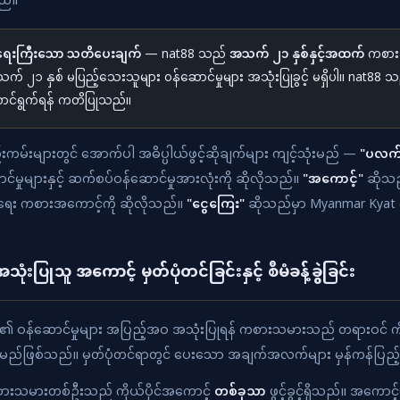
ည်။
ေးကြီးသော သတိပေးချက်
— nat88 သည်
အသက် ၂၁ နှစ်နှင့်အထက်
ကစားသ
် ၂၁ နှစ် မပြည့်သေးသူများ ဝန်ဆောင်မှုများ အသုံးပြုခွင့် မရှိပါ။ nat88 
ာင်ရွက်ရန် ကတိပြုသည်။
မ်းများတွင် အောက်ပါ အဓိပ္ပါယ်ဖွင့်ဆိုချက်များ ကျင့်သုံးမည် —
"ပလက်
င်မှုများနှင့် ဆက်စပ်ဝန်ဆောင်မှုအားလုံးကို ဆိုလိုသည်။
"အကောင့်"
ဆိုသည
ုလ်ရေး ကစားအကောင့်ကို ဆိုလိုသည်။
"ငွေကြေး"
ဆိုသည်မှာ Myanmar Kyat (
အသုံးပြုသူ အကောင့် မှတ်ပုံတင်ခြင်းနှင့် စီမံခန့်ခွဲခြင်း
 ၏ ဝန်ဆောင်မှုများ အပြည့်အဝ အသုံးပြုရန် ကစားသမားသည် တရားဝင် က
့်ရမည်ဖြစ်သည်။ မှတ်ပုံတင်ရာတွင် ပေးသော အချက်အလက်များ မှန်ကန်ပြ
ားသမားတစ်ဦးသည် ကိုယ်ပိုင်အကောင့်
တစ်ခုသာ
ဖွင့်ခွင့်ရှိသည်။ အကောင