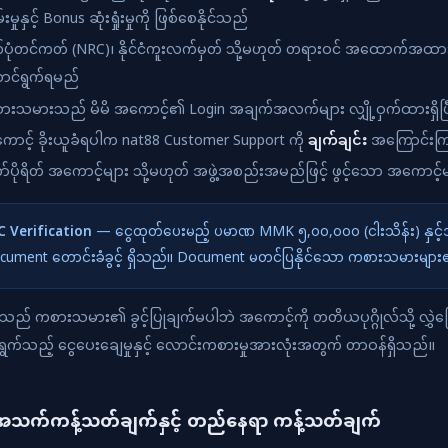
်းမှုနှင့် Bonus ဆုံးရှုံးမှုကို ဖြစ်စေနိုင်သည်
်ပုံတင်ကတ် (NRC)၊ နိုင်ငံကူးလက်မှတ် သို့မဟုတ် တရားဝင် အထောက်အထားဖြ
ာင်ရွက်ရမည်
းသမားသည် မိမိ အကောင့်၏ Login အချက်အလက်များ လျှို့ဝှက်ထားရှိပြီး 
ာင့် ခိုးယူခံရပါက nat88 Customer Support ကို
ချက်ချင်း
အကြောင်းက
်ပိုရိတ် အကောင့်များ သို့မဟုတ် အဖွဲ့အစည်းအမည်ဖြင့် ဖွင့်သော အကောင့
C Verification
— ငွေထုတ်ပေးမည့် ပမာဏ MMK ၅,၀၀,၀၀၀ (ငါးသိန်း) နှင
ument တောင်းခံခွင့် ရှိသည်။ Document မတင်ပြနိုင်သော ကစားသမားများ၏ W
သည် ကစားသမား၏ ခွင့်ပြုချက်မပါဘဲ အကောင့်ကို တတိယပုဂ္ဂိုလ်သို့ လွှဲပ
ွက်သည့် ငွေပေးချေမှုနှင့် လောင်းကစားမှုအားလုံးအတွက် တာဝန်ရှိသည်။
အသက်ကန့်သတ်ချက်နှင့် တည်နေရာ ကန့်သတ်ချက်