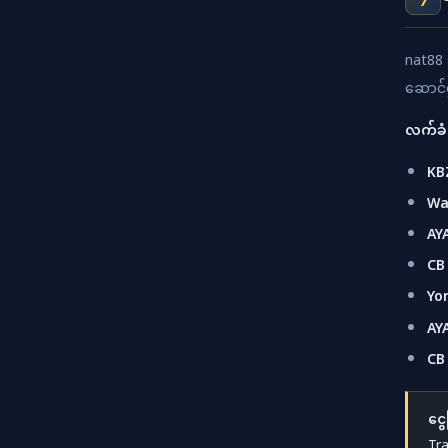
nat88 
ဆောင်
လက်ခံ
KB
Wa
AY
CB
Yo
AY
CB
ငွေ
Tra