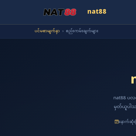
nat88
ပင်မစာမျက်နှာ
စည်းကမ်းချက်များ
nat88 ပလက်
မှတ်ယူပါသည
နောက်ဆုံး