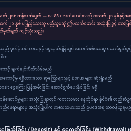
က် ၂၁+ ကန့်သတ်ချက် —
nat88 ပလက်ဖောင်းသည်
အသက် ၂၁ နှစ်နှင့်
က် ၂၁ နှစ် မပြည့်သေးသူ မည်သူမဆို ဤပလက်ဖောင်း အသုံးပြုခွင့် တားမြစ်
်မှတ်ချက် ကျင့်သုံးသည်။
သည် မှတ်ပုံတင်ကာလနှင့် ငွေထုတ်ချိန်တွင် အသက်စစ်ဆေးမှု ဆောင်ရွက်ခွ
ြပါက —
ာင့် ချက်ချင်းပိတ်သိမ်းမည်
အကောင့်မှ ရရှိထားသော ဆုကြေးများနှင့် Bonus များ ဆုံးရှုံးမည်
osit ငွေကြေး ပြန်အမ်းခြင်း ဆောင်ရွက်ပေးနိုင်ခြင်း မရှိ
ဝန်ဆောင်မှုများ အသုံးပြုရာတွင် ကစားသမား နေထိုင်ရာ နိုင်ငံ၏ တည်ဆဲဥ
ည်နေရာများမှ အသုံးပြုပါက ကစားသမားသည် ဥပဒေအရ တာဝန်ယူရမည
ငွေဖြည့်ခြင်း (Deposit) နှင့် ငွေထုတ်ခြင်း (Withdrawal) မ