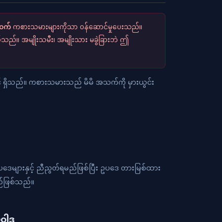
အထက်
ကစားသမားများကိုသာ ဝန်ဆောင်မှုပေးသည်။
သည်။ အမျိုးသမီး၊ အမျိုးသား မခွဲခြားဘဲ ဤ
င့် ရှိသည်။ ကစားသမားသည် မိမိ အသက်ကို မှားယွင်း
ပဒေများနှင့် ညီညွတ်ရမည်ဖြစ်ပြီး ဥပဒေ တားမြစ်ထား
်ဖြစ်သည်။
ူဝါဒ