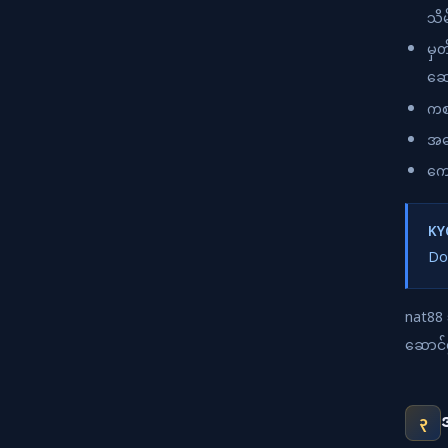
သိမ
မှတ
ဆေ
ကစာ
အကေ
ကော
KY
Doc
nat88 
ဆောင်ရ
၃