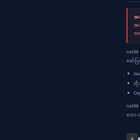
အသ
အသ
သတ
nat88 
ဖော်ပ
အကေ
ထို
Dep
nat88 
သော တ
၄