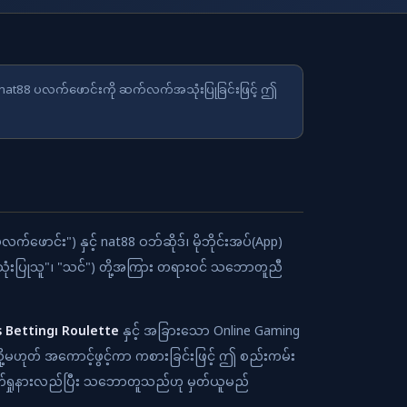
t88 ပလက်ဖောင်းကို ဆက်လက်အသုံးပြုခြင်းဖြင့် ဤ
 "ပလက်ဖောင်း") နှင့် nat88 ဝဘ်ဆိုဒ်၊ မိုဘိုင်းအပ်(App)
အသုံးပြုသူ"၊ "သင်") တို့အကြား တရားဝင် သဘောတူညီ
s Betting၊ Roulette
နှင့် အခြားသော Online Gaming
သို့မဟုတ် အကောင့်ဖွင့်ကာ ကစားခြင်းဖြင့် ဤ စည်းကမ်း
 ဖတ်ရှုနားလည်ပြီး သဘောတူသည်ဟု မှတ်ယူမည်